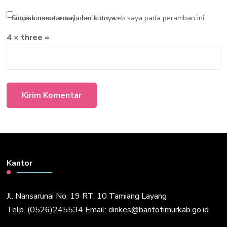
Simpan nama, email, dan situs web saya pada peramban ini untuk komentar saya berikutnya.
4 × three =
Kantor
Jl. Nansarunai No. 19 RT. 10 Tamiang Layang
Telp. (0526)245534 Email: dinkes@baritotimurkab.go.id